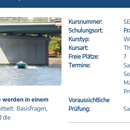
Kursnummer:
SE
Schulungsort:
Fr
Kurstyp:
Wo
Kursart:
Th
Freie Plätze:
7
Termine:
Sa
So
Ma
Pr
 werden in einem
Voraussichtliche
Basisfragen,
Prüfung:
Sa
ttelt:
d die