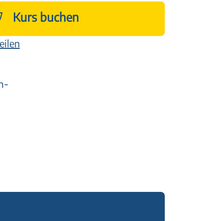
Kurs buchen
eilen
n-