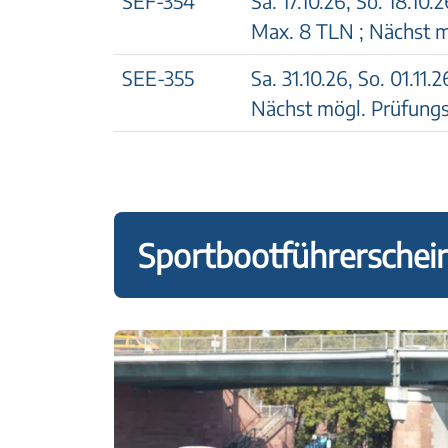
SEF-354
Sa. 17.10.26
,
So. 18.10.2
Max. 8 TLN ; Nächst m
SEE-355
Sa. 31.10.26
,
So. 01.11.2
Nächst mögl. Prüfungs
Sportbootführerschei