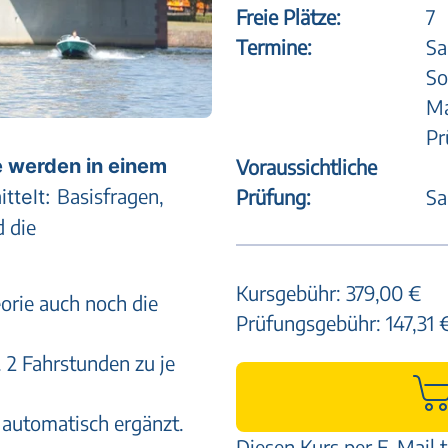
Freie Plätze:
7
Termine:
Sa
So
Ma
Pr
 werden in einem
Voraussichtliche
Basisfragen,
Prüfung:
Sa
ttelt:
d die
Kursgebühr:
379,00 €
orie auch noch die
Prüfungsgebühr: 147,31 
 2 Fahrstunden zu je
 automatisch ergänzt.
Diesen Kurs per E-Mail t