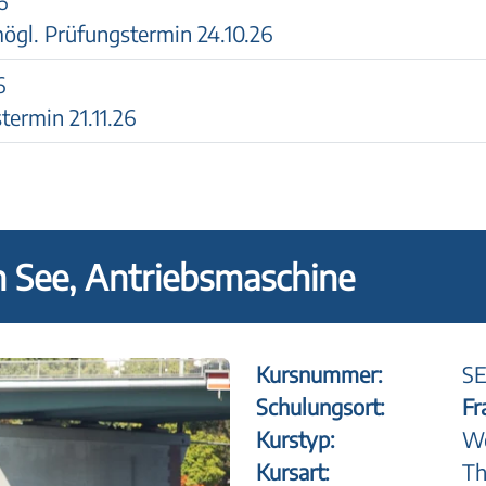
6
ögl. Prüfungstermin 24.10.26
6
termin 21.11.26
n See, Antriebsmaschine
Kursnummer:
SE
Schulungsort:
Fr
Kurstyp:
Wo
Kursart:
Th